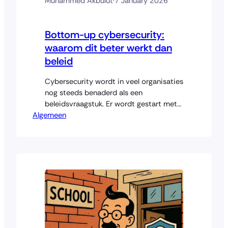
Muhammed Akbulut
·
7 January 2026
Bottom-up cybersecurity:
waarom dit beter werkt dan
beleid
Cybersecurity wordt in veel organisaties
nog steeds benaderd als een
beleidsvraagstuk. Er wordt gestart met
Algemeen
kaders, documenten en
verantwoordelijkheden op papier, in de
hoop dat dit vervolgens landt in de IT-
afdeling. In de praktijk werkt het pas
echt als IT het eigenaarschap heeft. Een
bottom-up aanpak maakt daarin het
verschil. Begin waar het werk gebeurt…