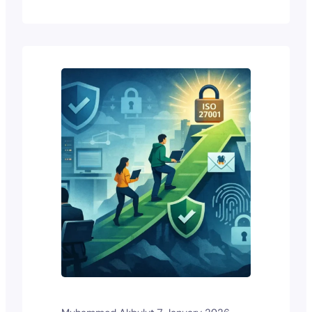
gedetecteerd, gedocumenteerd en
gecommuniceerd in digitale vorm:
e‑mails, chatberichten, cloudbestanden,
loggegevens, locatie­informatie. Deze
data bevinden zich bijna per definitie
buiten de territoriale grenzen van één
enkel strafrechtelijk rechtsgebied. Hun
digitale aard maakt ze niet per se…