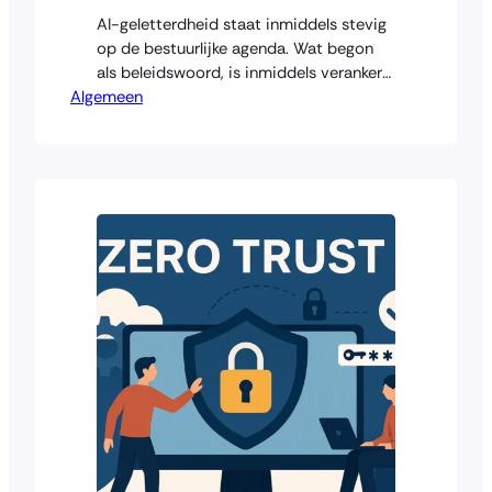
AI-geletterdheid staat inmiddels stevig
op de bestuurlijke agenda. Wat begon
als beleidswoord, is inmiddels verankerd
Algemeen
in regelgeving en toezicht. Toch blijft de
vraag: wat betekent AI-geletterdheid in
de praktijk – en hoe staat het ervoor? In
deze blog verken ik de verplichting in
brede zin. Wat is AI-geletterdheid en
waarom is het nodig? AI-geletterdheid
verwijst…