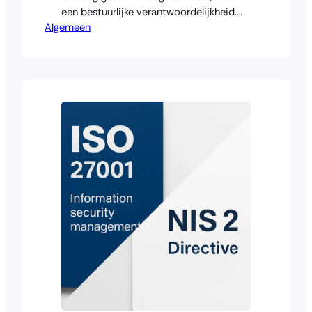
een bestuurlijke verantwoordelijkheid.
Algemeen
Voor onderwijsinstellingen, in het
bijzonder het primair en voortgezet
onderwijs, komt die
verantwoordelijkheid met name scherp
naar voren. Scholen verwerken gevoelige
gegevens van minderjarigen, en dat
maakt hen bij uitstek kwetsbaar. Maar
ook verplicht. Wettelijk, organisatorisch
en maatschappelijk. Waar veel sectoren
nog…