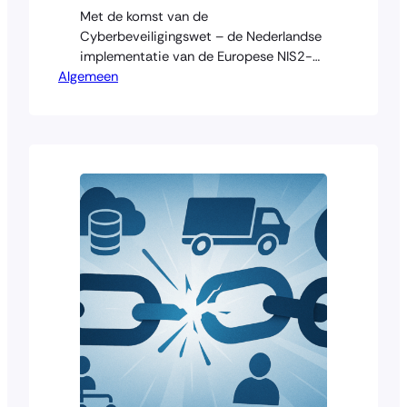
Met de komst van de
Cyberbeveiligingswet – de Nederlandse
implementatie van de Europese NIS2-
Algemeen
richtlijn – verschuift de
verantwoordelijkheid voor digitale
weerbaarheid definitief naar de top van
de organisatie. Bestuurders van
essentiële en belangrijke entiteiten
krijgen niet alleen een toezichthoudende
rol, maar worden ook persoonlijk
verantwoordelijk voor kennis en
besluitvorming rond cyberbeveiliging.
Waar eerdere wetgeving zoals…