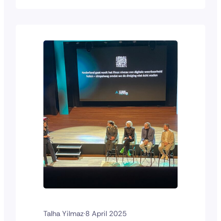
zorginstellingen, gemeenten, scholen,
waterbedrijven of supermarkten. U
levert misschien software, maar even
goed voedingsmiddelen,
schoonmaakdiensten, transport of AI-
oplossingen. En u doet dat professioneel
en betrouwbaar. Maar…
Talha Yilmaz
·
8 April 2025