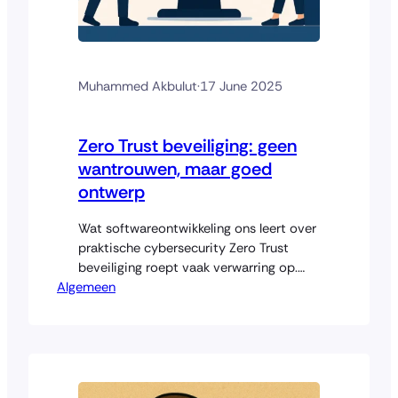
Muhammed Akbulut
·
17 June 2025
Zero Trust beveiliging: geen
wantrouwen, maar goed
ontwerp
Wat softwareontwikkeling ons leert over
praktische cybersecurity Zero Trust
beveiliging roept vaak verwarring op.
Algemeen
Veel bedrijven denken dat het betekent
dat niemand nog iets mag, dat alles
wordt dichtgetimmerd, en dat werken
trager wordt. Maar dat is een
misvatting. Zero Trust is geen beperking,
maar juist een manier om systemen