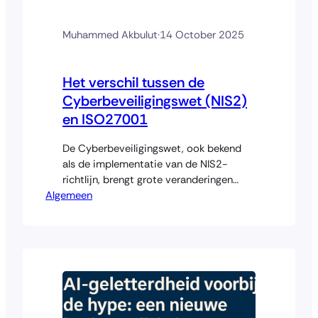
Muhammed Akbulut
·
14 October 2025
Het verschil tussen de
Cyberbeveiligingswet (NIS2)
en ISO27001
De Cyberbeveiligingswet, ook bekend
als de implementatie van de NIS2-
richtlijn, brengt grote veranderingen
Algemeen
voor organisaties in Nederland. Veel
bedrijven die al werken met ISO27001
vragen zich af wat het verschil is tussen
beide kaders en of ze straks extra
verplichtingen krijgen. Hoewel de één
een wet is en de ander een norm, sluiten
ze nauw…