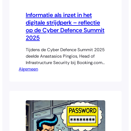
Informatie als inzet in het
digitale strijdperk – reflectie
op de Cyber Defence Summit
2025
Tijdens de Cyber Defence Summit 2025
deelde Anastasios Pingios, Head of
Infrastructure Security bij Booking.com,
Algemeen
een intrigerend verhaal over hoe hotels
worden ingezet voor
spionageactiviteiten. Hij beschreef hoe
afluisterapparatuur in kamers en
manipulatie van boekingsgegevens,
versterkt door cyberaanvallen van
statelijke actoren, een nieuwe dimensie
hebben toegevoegd aan traditionele
spionageoperaties. Deze alledaagse
settings blijken soms het…