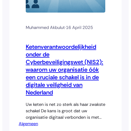
Muhammed Akbulut
·
16 April 2025
Ketenverantwoordelijkheid
onder de
Cyberbeveiligingswet (NIS2):
waarom uw organisatie óók
een cruciale schakel is in de
digitale veiligheid van
Nederland
Uw keten is net zo sterk als haar zwakste
schakel De kans is groot dat uw
organisatie digitaal verbonden is met
Algemeen
één of meerdere essentiële of
belangrijke entiteiten zoals