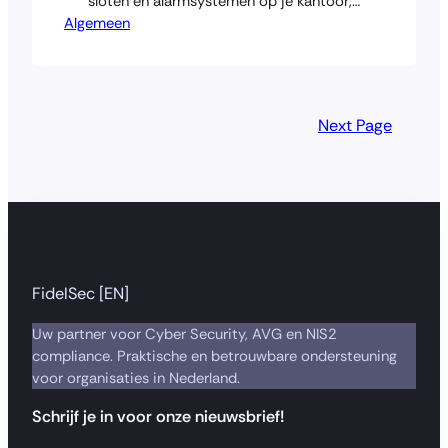
sloten en alarmsystemen op je kantoor,
Algemeen
maar een medewerker laat per ongeluk
de achterdeur openstaan. Dat is precies
wat er digitaal gebeurt als je mensen
niet getraind zijn in cybersecurity. Je
kunt investeren in firewalls en
Next Page
antivirussoftware, maar één…
FidelSec [EN]
Uw partner voor Cyber Security, AVG en NIS2
compliance. Praktische en betrouwbare ondersteuning
voor organisaties in Nederland.
Schrijf je in voor onze nieuwsbrief!