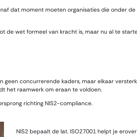
anaf dat moment moeten organisaties die onder de w
ot de wet formeel van kracht is, maar nu al te star
jn geen concurrerende kaders, maar elkaar verster
edt het raamwerk om eraan te voldoen.
orsprong richting NIS2-compliance.
NIS2 bepaalt de lat. ISO27001 helpt je erove