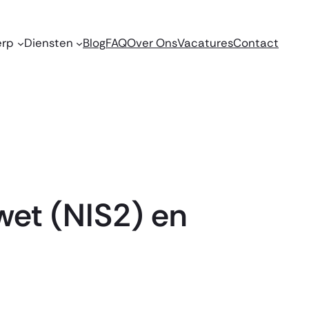
erp
Diensten
Blog
FAQ
Over Ons
Vacatures
Contact
wet (NIS2) en