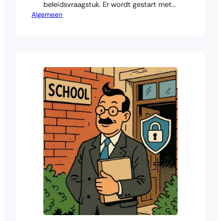
beleidsvraagstuk. Er wordt gestart met
Algemeen
kaders, documenten en
verantwoordelijkheden op papier, in de
hoop dat dit vervolgens landt in de IT-
afdeling. In de praktijk werkt het pas
echt als IT het eigenaarschap heeft. Een
bottom-up aanpak maakt daarin het
verschil. Begin waar het werk gebeurt…