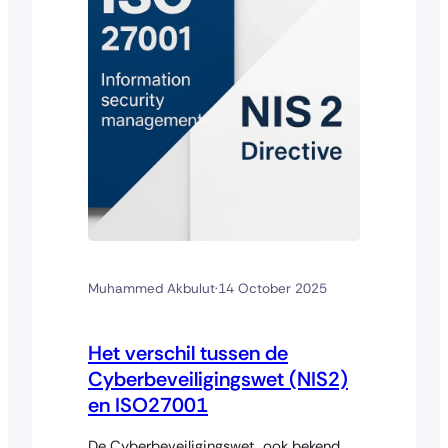
en maatschappelijk. Waar veel sectoren
nog…
Muhammed Akbulut
·
14 October 2025
Het verschil tussen de
Cyberbeveiligingswet (NIS2)
en ISO27001
De Cyberbeveiligingswet, ook bekend