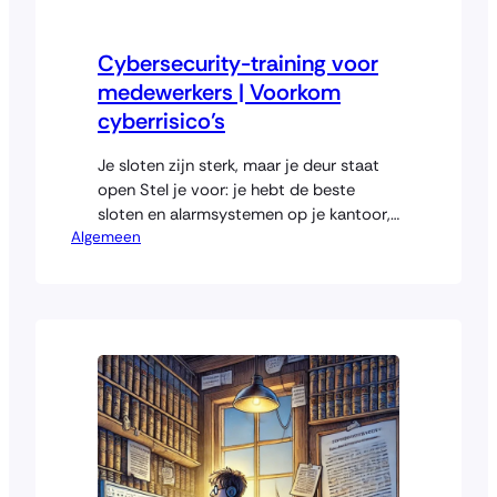
Cybersecurity-training voor
medewerkers | Voorkom
cyberrisico’s
Je sloten zijn sterk, maar je deur staat
open Stel je voor: je hebt de beste
sloten en alarmsystemen op je kantoor,
Algemeen
maar een medewerker laat per ongeluk
de achterdeur openstaan. Dat is precies
wat er digitaal gebeurt als je mensen
niet getraind zijn in cybersecurity. Je
kunt investeren in firewalls en
antivirussoftware, maar één…