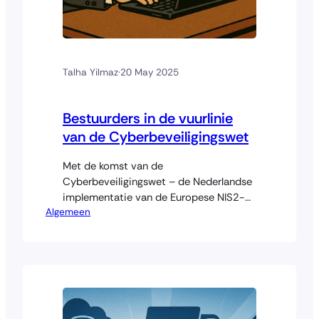
Talha Yilmaz
·
20 May 2025
Bestuurders in de vuurlinie
van de Cyberbeveiligingswet
Met de komst van de
Cyberbeveiligingswet – de Nederlandse
implementatie van de Europese NIS2-
Algemeen
richtlijn – verschuift de
verantwoordelijkheid voor digitale
weerbaarheid definitief naar de top van
de organisatie. Bestuurders van
essentiële en belangrijke entiteiten
krijgen niet alleen een toezichthoudende
rol, maar worden ook persoonlijk