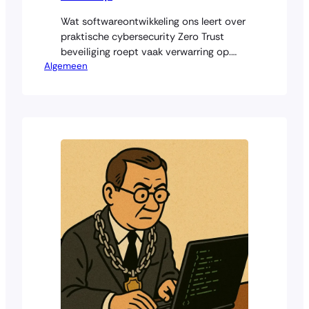
Wat softwareontwikkeling ons leert over
praktische cybersecurity Zero Trust
beveiliging roept vaak verwarring op.
Algemeen
Veel bedrijven denken dat het betekent
dat niemand nog iets mag, dat alles
wordt dichtgetimmerd, en dat werken
trager wordt. Maar dat is een
misvatting. Zero Trust is geen beperking,
maar juist een manier om systemen
slim, beheersbaar en veilig in…