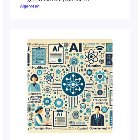
Algemeen
cybersecurity. Regels als de Algemene
Verordening Gegevensbescherming
(AVG), de Cyberbeveiligingswet (NIS2)
en de AI-verordening vormen samen
een juridisch kader dat de digitale
veiligheid en privacy binnen de EU moet
waarborgen. Tegelijkertijd leidt deze
toenemende regeldruk tot vragen over…