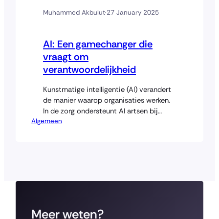
Muhammed Akbulut
·
27 January 2025
AI: Een gamechanger die
vraagt om
verantwoordelijkheid
Kunstmatige intelligentie (AI) verandert
de manier waarop organisaties werken.
In de zorg ondersteunt AI artsen bij
Algemeen
complexe beslissingen, terwijl in het
onderwijs gepersonaliseerd lesmateriaal
wordt ontwikkeld. AI biedt kansen die
we een paar decennia geleden niet voor
mogelijk hielden. Maar zoals bij elke
technologische revolutie, brengt AI ook
risico’s met zich mee. Net zoals de…
Meer weten?