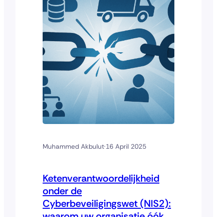
verantwoordelijk voor kennis en
besluitvorming rond cyberbeveiliging.
Waar eerdere wetgeving zoals…
Muhammed Akbulut
·
16 April 2025
Ketenverantwoordelijkheid
onder de
Cyberbeveiligingswet (NIS2):
waarom uw organisatie óók