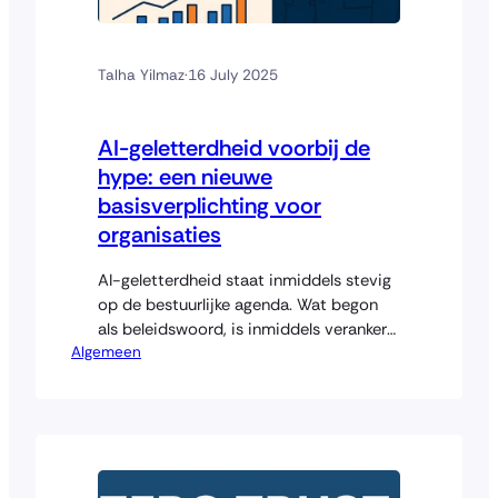
Talha Yilmaz
·
16 July 2025
AI-geletterdheid voorbij de
hype: een nieuwe
basisverplichting voor
organisaties
AI-geletterdheid staat inmiddels stevig
op de bestuurlijke agenda. Wat begon
als beleidswoord, is inmiddels verankerd
Algemeen
in regelgeving en toezicht. Toch blijft de
vraag: wat betekent AI-geletterdheid in
de praktijk – en hoe staat het ervoor? In
deze blog verken ik de verplichting in
brede zin. Wat is AI-geletterdheid en
waarom is het nodig? AI-geletterdheid