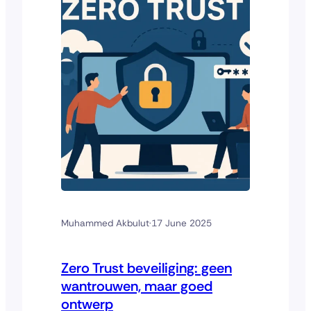
verwijst…
Muhammed Akbulut
·
17 June 2025
Zero Trust beveiliging: geen
wantrouwen, maar goed
ontwerp