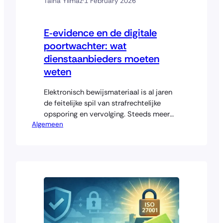
Talha Yilmaz
·
1 February 2026
E‑evidence en de digitale
poortwachter: wat
dienstaanbieders moeten
weten
Elektronisch bewijsmateriaal is al jaren
de feitelijke spil van strafrechtelijke
opsporing en vervolging. Steeds meer
Algemeen
feiten en omstandigheden worden
gedetecteerd, gedocumenteerd en
gecommuniceerd in digitale vorm:
e‑mails, chatberichten, cloudbestanden,
loggegevens, locatie­informatie. Deze
data bevinden zich bijna per definitie
buiten de territoriale grenzen van één
enkel strafrechtelijk rechtsgebied. Hun
digitale aard maakt ze niet per se…