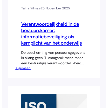
Talha Yilmaz
·
25 November 2025
Verantwoordelijkheid in de
bestuurskamer:
informatiebeveiliging als
kernplicht van het onderwijs
De bescherming van persoonsgegevens
is allang geen IT-vraagstuk meer, maar
een bestuurlijke verantwoordelijkheid.
Algemeen
Voor onderwijsinstellingen, in het
bijzonder het primair en voortgezet
onderwijs, komt die
verantwoordelijkheid met name scherp
naar voren. Scholen verwerken gevoelige
gegevens van minderjarigen, en dat
maakt hen bij uitstek kwetsbaar. Maar
ook verplicht. Wettelijk, organisatorisch