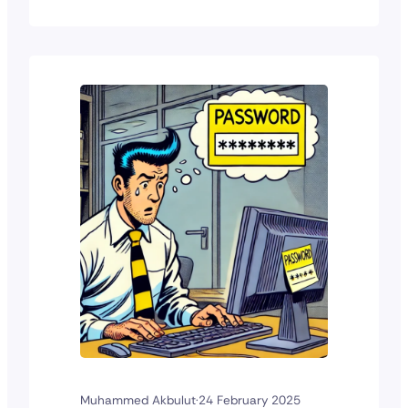
worden ingezet voor
spionageactiviteiten. Hij beschreef hoe
afluisterapparatuur in kamers en
manipulatie van boekingsgegevens,
versterkt door cyberaanvallen van
statelijke actoren, een nieuwe dimensie
hebben toegevoegd aan traditionele
spionageoperaties. Deze alledaagse
settings blijken soms het…
Muhammed Akbulut
·
24 February 2025