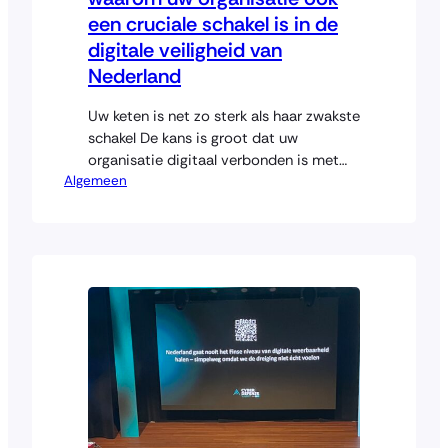
een cruciale schakel is in de
digitale veiligheid van
Nederland
Uw keten is net zo sterk als haar zwakste
schakel De kans is groot dat uw
organisatie digitaal verbonden is met
Algemeen
één of meerdere essentiële of
belangrijke entiteiten zoals
zorginstellingen, gemeenten, scholen,
waterbedrijven of supermarkten. U
levert misschien software, maar even
goed voedingsmiddelen,
schoonmaakdiensten, transport of AI-
oplossingen. En u doet dat professioneel
en betrouwbaar. Maar…