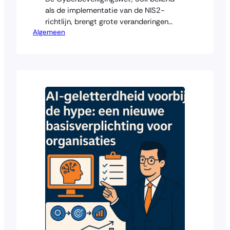
als de implementatie van de NIS2-
richtlijn, brengt grote veranderingen
Algemeen
voor organisaties in Nederland. Veel
bedrijven die al werken met ISO27001
vragen zich af wat het verschil is tussen
beide kaders en of ze straks extra
verplichtingen krijgen. Hoewel de één
een wet is en de ander een norm, sluiten
ze nauw…