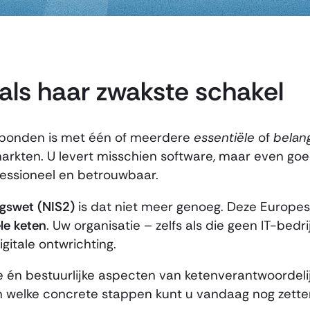
 als haar zwakste schakel
verbonden is met één of meerdere
essentiële
of
belang
arkten. U levert misschien software, maar even g
fessioneel en betrouwbaar.
ngswet (NIS2)
is dat niet meer genoeg. Deze Europese
le keten
. Uw organisatie – zelfs als die geen IT-bedr
itale ontwrichting.
 én bestuurlijke aspecten van ketenverantwoordelij
En welke concrete stappen kunt u vandaag nog zett