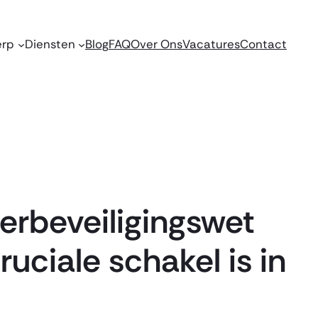
erp
Diensten
Blog
FAQ
Over Ons
Vacatures
Contact
erbeveiligingswet
uciale schakel is in