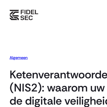
Skip
to
content
Algemeen
Ketenverantwoordel
(NIS2): waarom uw o
de digitale veiligh