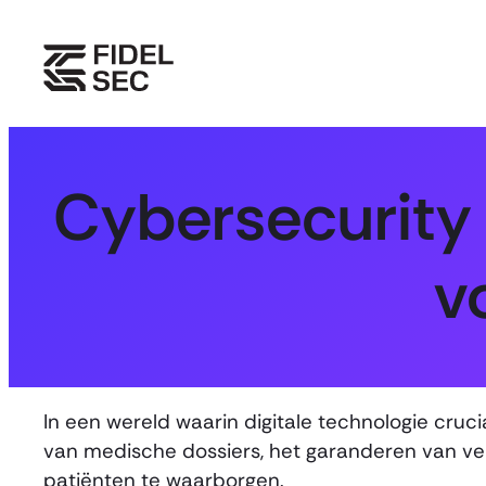
Skip
to
content
Cybersecurity v
v
In een wereld waarin digitale technologie cruci
van medische dossiers, het garanderen van vei
patiënten te waarborgen.