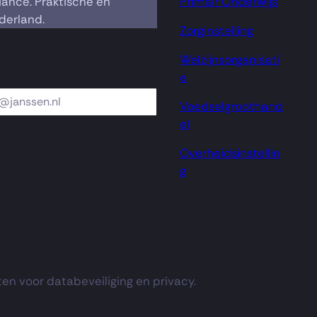
iance. Praktische en
Primair Onderwijs
derland.
Zorginstelling
Welzijnsorganisati
e
Voedselgroothand
el
Overheidsinstellin
g
en voor databeveiliging en privacy.