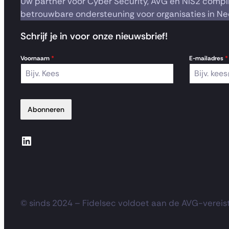
Uw partner voor Cyber Security, AVG en NIS2 compl
betrouwbare ondersteuning voor organisaties in Ne
Schrijf je in voor onze nieuwsbrief!
Voornaam
*
E-mailadres
*
Abonneren
LinkedIn
© sinds 2024 – Fidelsec voldoet aan de AVG-vereist