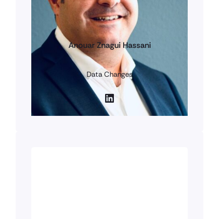
Anouar Znagui Hassani
Data Changes
LinkedIn