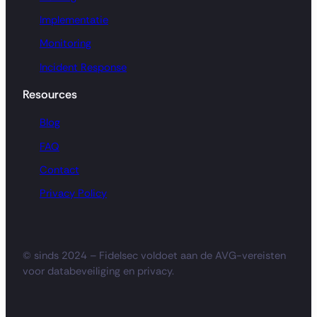
Implementatie
Monitoring
Incident Response
Resources
Blog
FAQ
Contact
Privacy Policy
© sinds 2024 – Fidelsec voldoet aan de AVG-vereisten
voor databeveiliging en privacy.