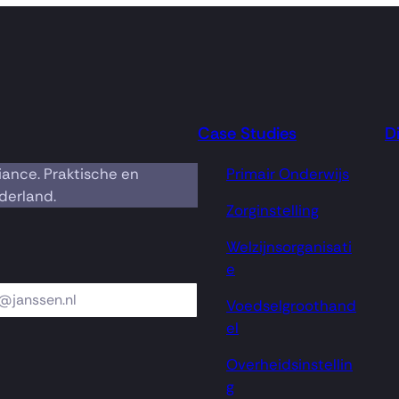
Case Studies
D
iance. Praktische en
Primair Onderwijs
derland.
Zorginstelling
Welzijnsorganisati
e
Voedselgroothand
el
Overheidsinstellin
g