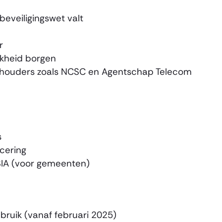
beveiligingswet valt
r
kheid borgen
thouders zoals NCSC en Agentschap Telecom
s
icering
SIA (voor gemeenten)
bruik (vanaf februari 2025)