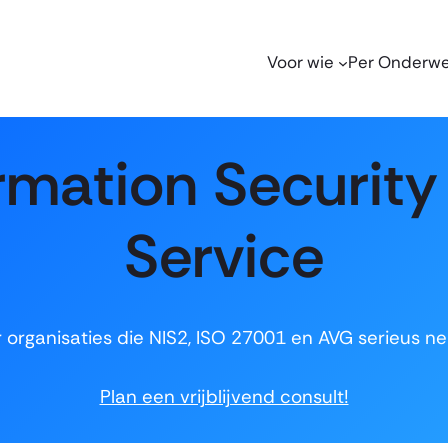
Voor wie
Per Onderw
rmation Security
Service
 organisaties die NIS2, ISO 27001 en AVG serieus 
Plan een vrijblijvend consult!