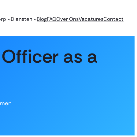
erp
Diensten
Blog
FAQ
Over Ons
Vacatures
Contact
 Officer as a
nemen