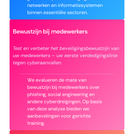
netwerken en informatiesystemen
binnen essentiële sectoren.
Bewustzijn bij medewerkers
Test en verbeter het beveiligingsbewustzijn van
uw medewerkers – uw eerste verdedigingslinie
tegen cyberaanvallen.
We evalueren de mate van
bewustzijn bij medewerkers over
phishing, social engineering en
andere cyberdreigingen. Op basis
van deze analyse bieden we
aanbevelingen voor gerichte
training.