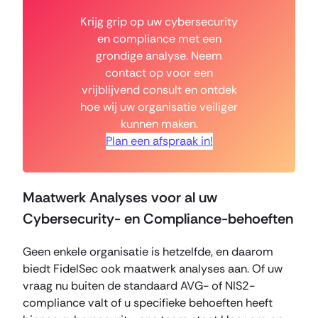
Krijg grip op uw cybersecurity
en compliance met een
grondige analyse. Neem
contact op voor een
vrijblijvend consult en ontdek
hoe wij uw organisatie veiliger
kunnen maken.
Plan een afspraak in!
Maatwerk Analyses voor al uw
Cybersecurity- en Compliance-behoeften
Geen enkele organisatie is hetzelfde, en daarom
biedt FidelSec ook maatwerk analyses aan. Of uw
vraag nu buiten de standaard AVG- of NIS2-
compliance valt of u specifieke behoeften heeft