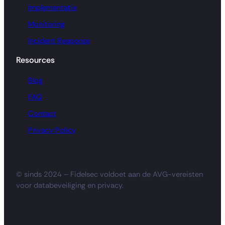
Implementatie
Monitoring
Incident Response
Resources
Blog
FAQ
Contact
Privacy Policy
© sinds 2024 – Fidelsec voldoet aan de AVG-vereisten
voor databeveiliging en privacy.