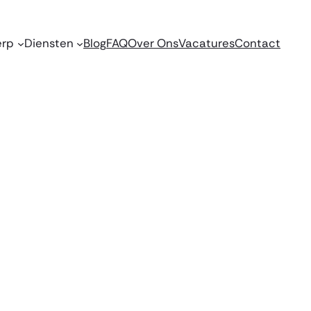
erp
Diensten
Blog
FAQ
Over Ons
Vacatures
Contact