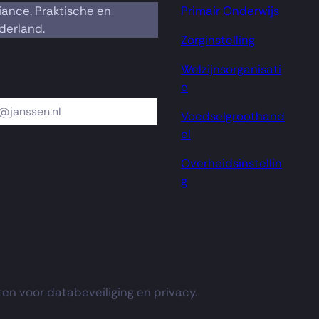
iance. Praktische en
Primair Onderwijs
derland.
Zorginstelling
Welzijnsorganisati
e
Voedselgroothand
el
Overheidsinstellin
g
en voor databeveiliging en privacy.