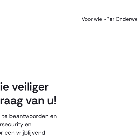
Voor wie
Per Onderw
e veiliger
raag van u!
en te beantwoorden en
rsecurity en
 een vrijblijvend