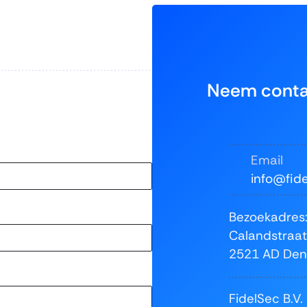
Neem conta
Email
info@fide
Bezoekadres
Calandstraat
2521 AD Den
FidelSec B.V.