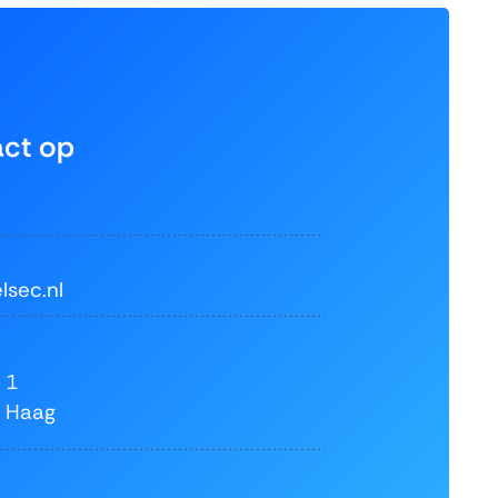
ct op
lsec.nl
:
 1
 Haag