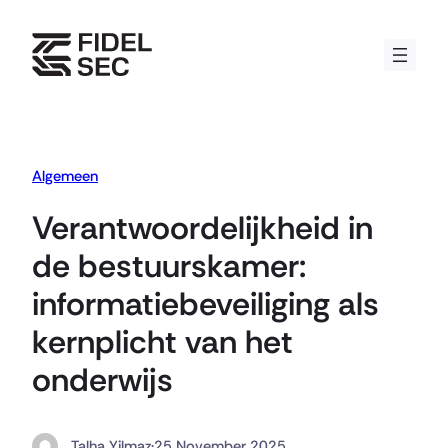
Skip
to
content
Algemeen
Verantwoordelijkheid in
de bestuurskamer:
informatiebeveiliging als
kernplicht van het
onderwijs
Talha Yilmaz
·
25 November 2025